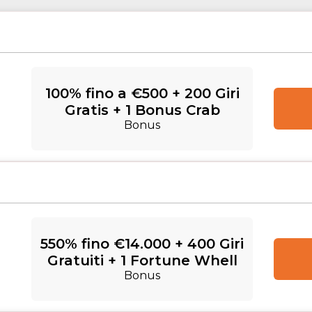
100% fino a €500 + 200 Giri
Gratis + 1 Bonus Crab
Bonus
550% fino €14.000 + 400 Giri
Gratuiti + 1 Fortune Whell
Bonus