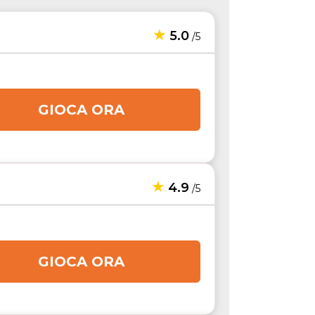
5.0
/5
GIOCA ORA
4.9
/5
GIOCA ORA