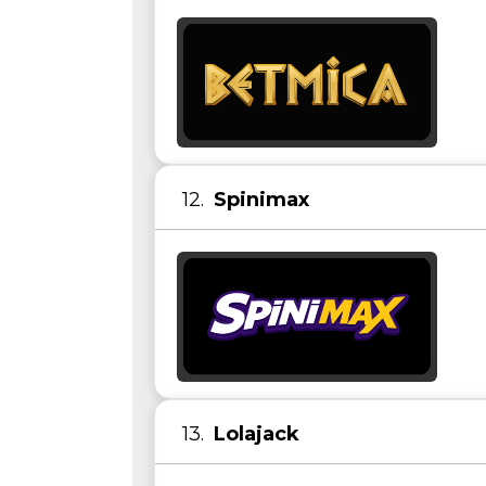
Spinimax
Lolajack