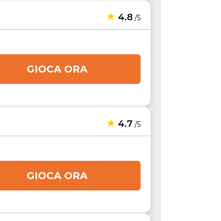
4.8
/5
GIOCA ORA
4.7
/5
GIOCA ORA