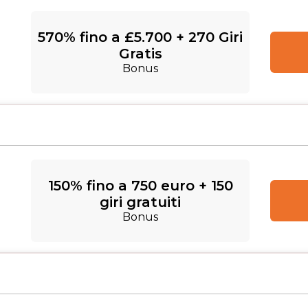
570% fino a £5.700 + 270 Giri
Gratis
Bonus
150% fino a 750 euro + 150
giri gratuiti
Bonus