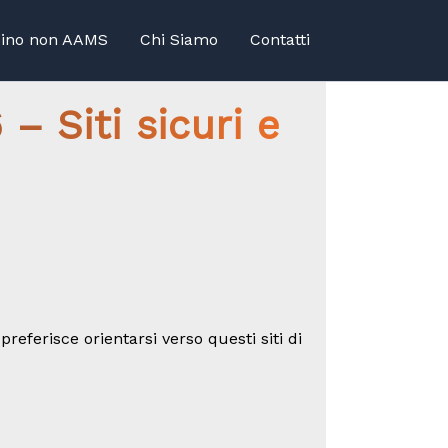
ino non AAMS
Chi Siamo
Contatti
– Siti sicuri e
referisce orientarsi verso questi siti di