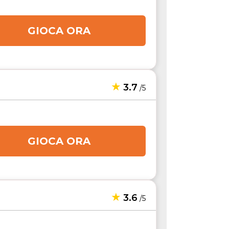
GIOCA ORA
3.7
/5
GIOCA ORA
3.6
/5