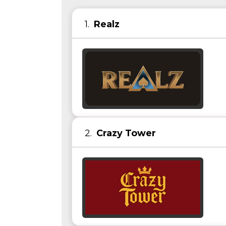
Realz
Crazy Tower