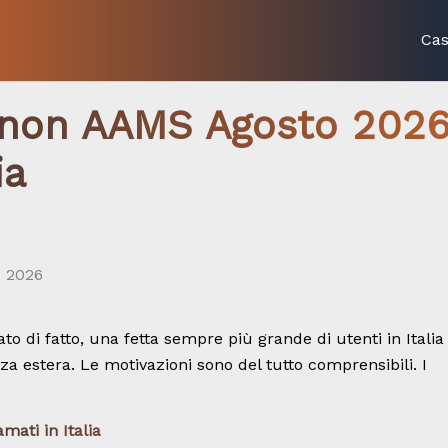
Cas
 non AAMS Agosto 2026 
ia
o 2026
 di fatto, una fetta sempre più grande di utenti in Italia p
nza estera. Le motivazioni sono del tutto comprensibili. I
mati in Italia