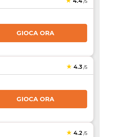
4.4
/5
GIOCA ORA
4.3
/5
GIOCA ORA
4.2
/5